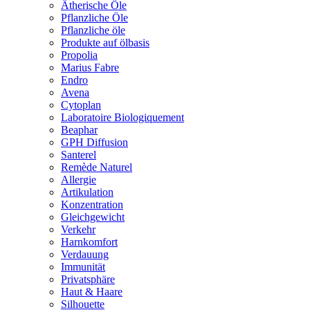
Ätherische Öle
Pflanzliche Öle
Pflanzliche öle
Produkte auf ölbasis
Propolia
Marius Fabre
Endro
Avena
Cytoplan
Laboratoire Biologiquement
Beaphar
GPH Diffusion
Santerel
Remède Naturel
Allergie
Artikulation
Konzentration
Gleichgewicht
Verkehr
Harnkomfort
Verdauung
Immunität
Privatsphäre
Haut & Haare
Silhouette