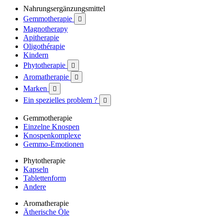
Nahrungsergänzungsmittel
Gemmotherapie

Magnotherapy
Apitherapie
Oligothérapie
Kindern
Phytotherapie

Aromatherapie

Marken

Ein spezielles problem ?

Gemmotherapie
Einzelne Knospen
Knospenkomplexe
Gemmo-Emotionen
Phytotherapie
Kapseln
Tablettenform
Andere
Aromatherapie
Ätherische Öle