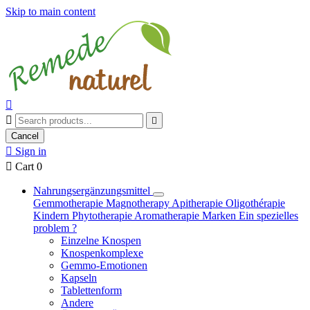
Skip to main content



Cancel

Sign in

Cart
0
Nahrungsergänzungsmittel
Gemmotherapie
Magnotherapy
Apitherapie
Oligothérapie
Kindern
Phytotherapie
Aromatherapie
Marken
Ein spezielles
problem ?
Einzelne Knospen
Knospenkomplexe
Gemmo-Emotionen
Kapseln
Tablettenform
Andere