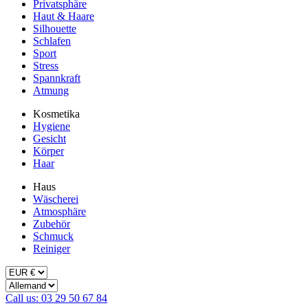
Privatsphäre
Haut & Haare
Silhouette
Schlafen
Sport
Stress
Spannkraft
Atmung
Kosmetika
Hygiene
Gesicht
Körper
Haar
Haus
Wäscherei
Atmosphäre
Zubehör
Schmuck
Reiniger
Call us: 03 29 50 67 84