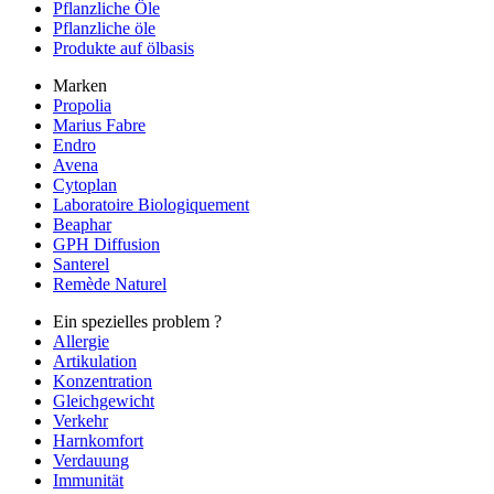
Pflanzliche Öle
Pflanzliche öle
Produkte auf ölbasis
Marken
Propolia
Marius Fabre
Endro
Avena
Cytoplan
Laboratoire Biologiquement
Beaphar
GPH Diffusion
Santerel
Remède Naturel
Ein spezielles problem ?
Allergie
Artikulation
Konzentration
Gleichgewicht
Verkehr
Harnkomfort
Verdauung
Immunität