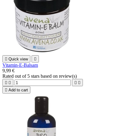

Quick view

Vitamin-E-Balsam
9,99 €
Rated
out of 5 stars based on
review(s)





Add to cart