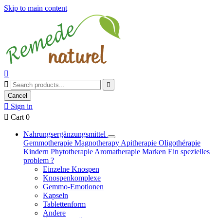
Skip to main content



Cancel

Sign in

Cart
0
Nahrungsergänzungsmittel
Gemmotherapie
Magnotherapy
Apitherapie
Oligothérapie
Kindern
Phytotherapie
Aromatherapie
Marken
Ein spezielles
problem ?
Einzelne Knospen
Knospenkomplexe
Gemmo-Emotionen
Kapseln
Tablettenform
Andere