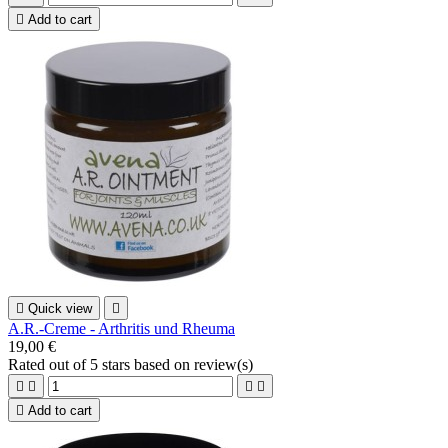

Add to cart

Quick view

A.R.-Creme - Arthritis und Rheuma
19,00 €
Rated
out of 5 stars based on
review(s)





Add to cart