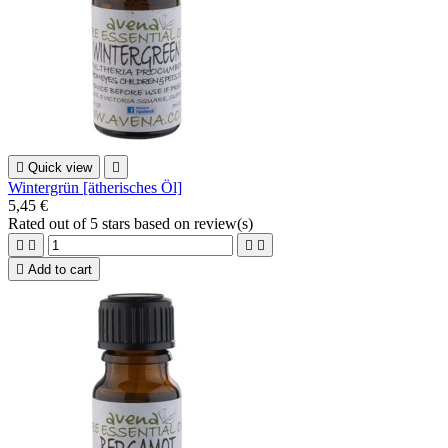

Quick view

Wintergrün [ätherisches Öl]
5,45 €
Rated
out of 5 stars based on
review(s)





Add to cart