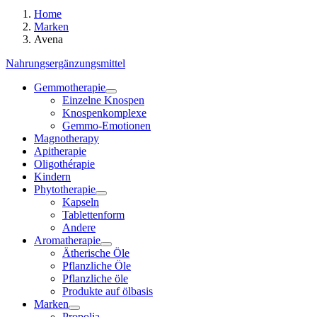
Home
Marken
Avena
Nahrungsergänzungsmittel
Gemmotherapie
Einzelne Knospen
Knospenkomplexe
Gemmo-Emotionen
Magnotherapy
Apitherapie
Oligothérapie
Kindern
Phytotherapie
Kapseln
Tablettenform
Andere
Aromatherapie
Ätherische Öle
Pflanzliche Öle
Pflanzliche öle
Produkte auf ölbasis
Marken
Propolia