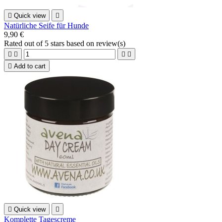

Quick view

Natürliche Seife für Hunde
9,90 €
Rated
out of 5 stars based on
review(s)





Add to cart

Quick view

Komplette Tagescreme