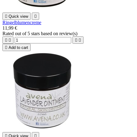

Quick view

Ringelblumencreme
11,99 €
Rated
out of 5 stars based on
review(s)





Add to cart

Quick view
