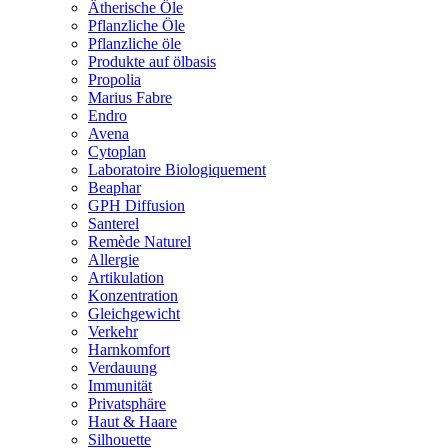
Ätherische Öle
Pflanzliche Öle
Pflanzliche öle
Produkte auf ölbasis
Propolia
Marius Fabre
Endro
Avena
Cytoplan
Laboratoire Biologiquement
Beaphar
GPH Diffusion
Santerel
Remède Naturel
Allergie
Artikulation
Konzentration
Gleichgewicht
Verkehr
Harnkomfort
Verdauung
Immunität
Privatsphäre
Haut & Haare
Silhouette