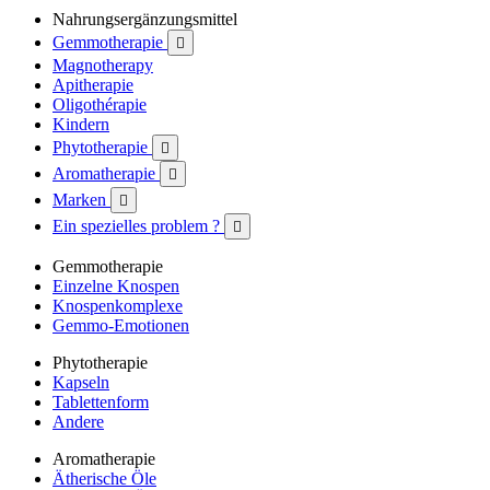
Nahrungsergänzungsmittel
Gemmotherapie

Magnotherapy
Apitherapie
Oligothérapie
Kindern
Phytotherapie

Aromatherapie

Marken

Ein spezielles problem ?

Gemmotherapie
Einzelne Knospen
Knospenkomplexe
Gemmo-Emotionen
Phytotherapie
Kapseln
Tablettenform
Andere
Aromatherapie
Ätherische Öle