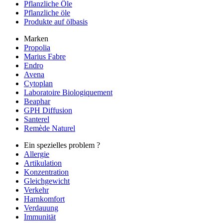
Pflanzliche Öle
Pflanzliche öle
Produkte auf ölbasis
Marken
Propolia
Marius Fabre
Endro
Avena
Cytoplan
Laboratoire Biologiquement
Beaphar
GPH Diffusion
Santerel
Remède Naturel
Ein spezielles problem ?
Allergie
Artikulation
Konzentration
Gleichgewicht
Verkehr
Harnkomfort
Verdauung
Immunität