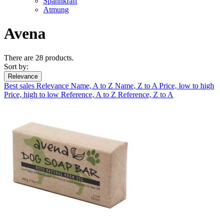
Spannkraft
Atmung
Avena
There are 28 products.
Sort by:
Relevance
Best sales
Relevance
Name, A to Z
Name, Z to A
Price, low to high
Price, high to low
Reference, A to Z
Reference, Z to A