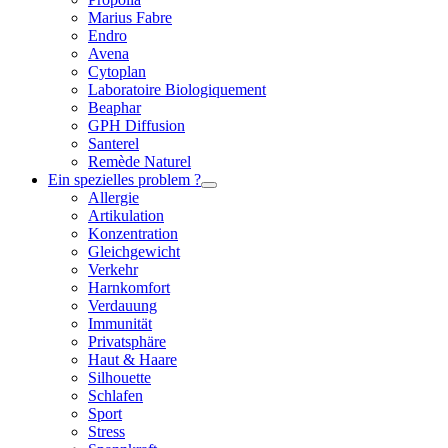
Marius Fabre
Endro
Avena
Cytoplan
Laboratoire Biologiquement
Beaphar
GPH Diffusion
Santerel
Remède Naturel
Ein spezielles problem ?
Allergie
Artikulation
Konzentration
Gleichgewicht
Verkehr
Harnkomfort
Verdauung
Immunität
Privatsphäre
Haut & Haare
Silhouette
Schlafen
Sport
Stress