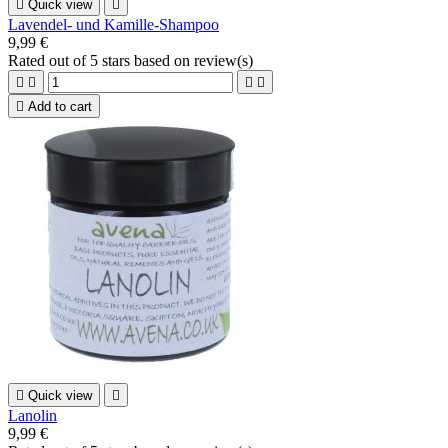

Quick view

Lavendel- und Kamille-Shampoo
9,99 €
Rated
out of 5 stars based on
review(s)





Add to cart

Quick view

Lanolin
9,99 €