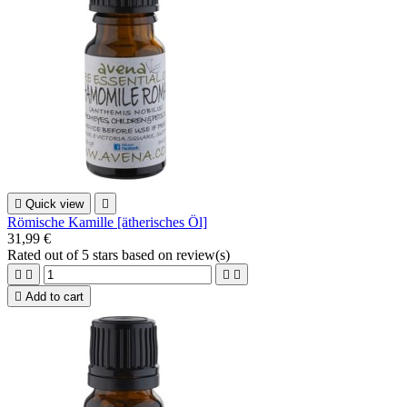

Quick view

Römische Kamille [ätherisches Öl]
31,99 €
Rated
out of 5 stars based on
review(s)





Add to cart