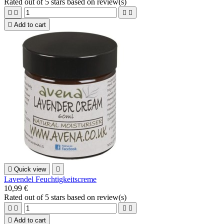
Rated
out of 5 stars based on
review(s)





Add to cart

Quick view

Lavendel Feuchtigkeitscreme
10,99 €
Rated
out of 5 stars based on
review(s)





Add to cart