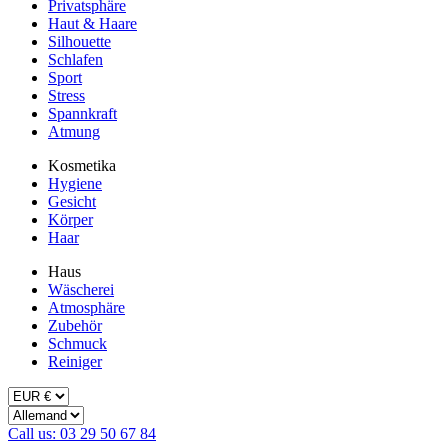
Privatsphäre
Haut & Haare
Silhouette
Schlafen
Sport
Stress
Spannkraft
Atmung
Kosmetika
Hygiene
Gesicht
Körper
Haar
Haus
Wäscherei
Atmosphäre
Zubehör
Schmuck
Reiniger
Call us: 03 29 50 67 84