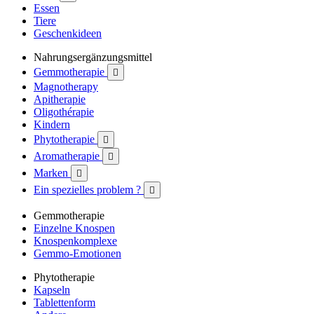
Essen
Tiere
Geschenkideen
Nahrungsergänzungsmittel
Gemmotherapie

Magnotherapy
Apitherapie
Oligothérapie
Kindern
Phytotherapie

Aromatherapie

Marken

Ein spezielles problem ?

Gemmotherapie
Einzelne Knospen
Knospenkomplexe
Gemmo-Emotionen
Phytotherapie
Kapseln
Tablettenform