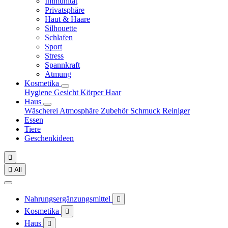
Immunität
Privatsphäre
Haut & Haare
Silhouette
Schlafen
Sport
Stress
Spannkraft
Atmung
Kosmetika
Hygiene
Gesicht
Körper
Haar
Haus
Wäscherei
Atmosphäre
Zubehör
Schmuck
Reiniger
Essen
Tiere
Geschenkideen


All
Nahrungsergänzungsmittel

Kosmetika

Haus
