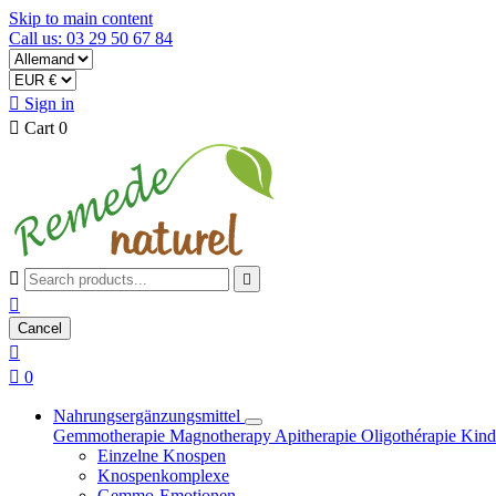
Skip to main content
Call us: 03 29 50 67 84

Sign in

Cart
0



Cancel


0
Nahrungsergänzungsmittel
Gemmotherapie
Magnotherapy
Apitherapie
Oligothérapie
Kind
Einzelne Knospen
Knospenkomplexe
Gemmo-Emotionen