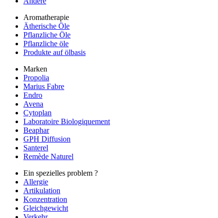
Andere
Aromatherapie
Ätherische Öle
Pflanzliche Öle
Pflanzliche öle
Produkte auf ölbasis
Marken
Propolia
Marius Fabre
Endro
Avena
Cytoplan
Laboratoire Biologiquement
Beaphar
GPH Diffusion
Santerel
Remède Naturel
Ein spezielles problem ?
Allergie
Artikulation
Konzentration
Gleichgewicht
Verkehr