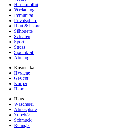
Harnkomfort
Verdauung
Immunität
Privatsphäre
Haut & Haare
Silhouette
Schlafen
Sport
Stress
Spannkraft
Atmung
Kosmetika
Hygiene
Gesicht
Körper
Haar
Haus
Wäscherei
Atmosphäre
Zubehör
Schmuck
Reiniger