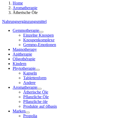
Home
Aromatherapie
Ätherische Öle
Nahrungsergänzungsmittel
Gemmotherapie
Einzelne Knospen
Knospenkomplexe
Gemmo-Emotionen
Magnotherapy
Apitherapie
Oligothérapie
Kindern
Phytotherapie
Kapseln
Tablettenform
Andere
Aromatherapie
Ätherische Öle
Pflanzliche Öle
Pflanzliche öle
Produkte auf ölbasis
Marken
Propolia