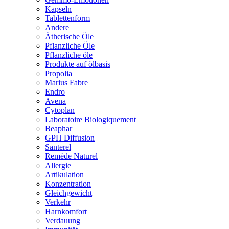
Kapseln
Tablettenform
Andere
Ätherische Öle
Pflanzliche Öle
Pflanzliche öle
Produkte auf ölbasis
Propolia
Marius Fabre
Endro
Avena
Cytoplan
Laboratoire Biologiquement
Beaphar
GPH Diffusion
Santerel
Remède Naturel
Allergie
Artikulation
Konzentration
Gleichgewicht
Verkehr
Harnkomfort
Verdauung