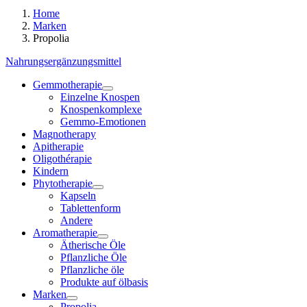
Home
Marken
Propolia
Nahrungsergänzungsmittel
Gemmotherapie
Einzelne Knospen
Knospenkomplexe
Gemmo-Emotionen
Magnotherapy
Apitherapie
Oligothérapie
Kindern
Phytotherapie
Kapseln
Tablettenform
Andere
Aromatherapie
Ätherische Öle
Pflanzliche Öle
Pflanzliche öle
Produkte auf ölbasis
Marken
Propolia