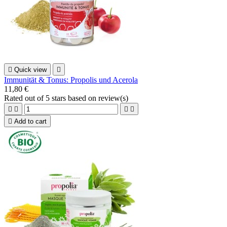

Quick view

Immunität & Tonus: Propolis und Acerola
11,80 €
Rated
out of 5 stars based on
review(s)





Add to cart