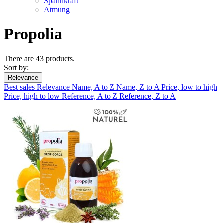
Spannkraft
Atmung
Propolia
There are 43 products.
Sort by:
Relevance
Best sales
Relevance
Name, A to Z
Name, Z to A
Price, low to high
Price, high to low
Reference, A to Z
Reference, Z to A