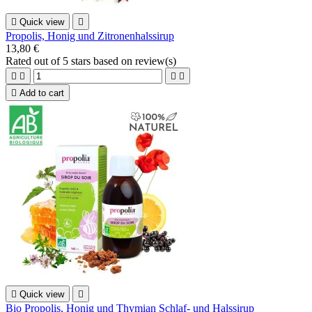

Quick view

Propolis, Honig und Zitronenhalssirup
13,80 €
Rated
out of 5 stars based on
review(s)





Add to cart

Quick view

Bio Propolis, Honig und Thymian Schlaf- und Halssirup