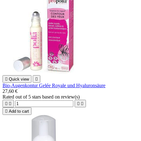

Quick view

Bio-Augenkontur Gelée Royale und Hyaluronsäure
27,60 €
Rated
out of 5 stars based on
review(s)





Add to cart