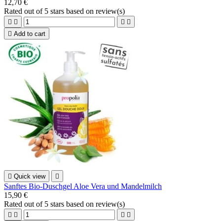
12,70 €
Rated
out of 5 stars based on
review(s)





Add to cart

Quick view

Sanftes Bio-Duschgel Aloe Vera und Mandelmilch
15,90 €
Rated
out of 5 stars based on
review(s)



