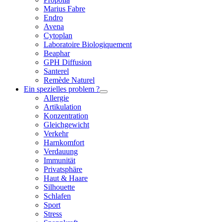
Marius Fabre
Endro
Avena
Cytoplan
Laboratoire Biologiquement
Beaphar
GPH Diffusion
Santerel
Remède Naturel
Ein spezielles problem ?
Allergie
Artikulation
Konzentration
Gleichgewicht
Verkehr
Harnkomfort
Verdauung
Immunität
Privatsphäre
Haut & Haare
Silhouette
Schlafen
Sport
Stress