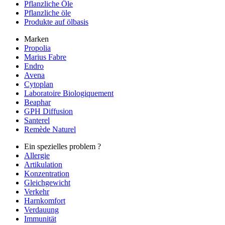
Pflanzliche Öle
Pflanzliche öle
Produkte auf ölbasis
Marken
Propolia
Marius Fabre
Endro
Avena
Cytoplan
Laboratoire Biologiquement
Beaphar
GPH Diffusion
Santerel
Remède Naturel
Ein spezielles problem ?
Allergie
Artikulation
Konzentration
Gleichgewicht
Verkehr
Harnkomfort
Verdauung
Immunität