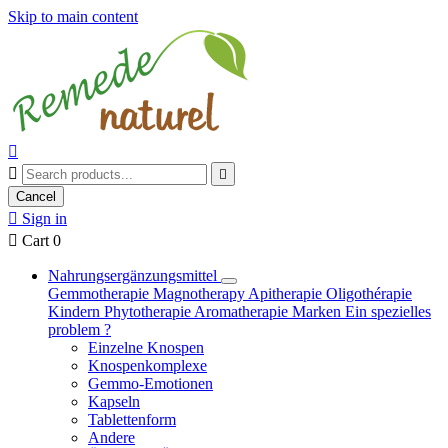
Skip to main content



Cancel

Sign in

Cart
0
Nahrungsergänzungsmittel
Gemmotherapie
Magnotherapy
Apitherapie
Oligothérapie
Kindern
Phytotherapie
Aromatherapie
Marken
Ein spezielles
problem ?
Einzelne Knospen
Knospenkomplexe
Gemmo-Emotionen
Kapseln
Tablettenform
Andere