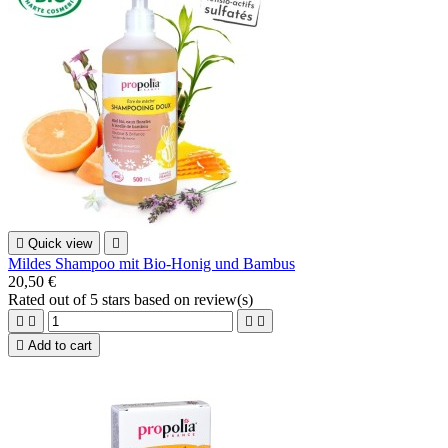

Quick view

Mildes Shampoo mit Bio-Honig und Bambus
20,50 €
Rated
out of 5 stars based on
review(s)





Add to cart