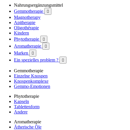
Nahrungsergänzungsmittel
Gemmotherapie

Magnotherapy
Apitherapie
Oligothérapie
Kindern
Phytotherapie

Aromatherapie

Marken

Ein spezielles problem ?

Gemmotherapie
Einzelne Knospen
Knospenkomplexe
Gemmo-Emotionen
Phytotherapie
Kapseln
Tablettenform
Andere
Aromatherapie
Ätherische Öle