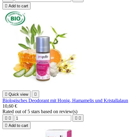

Add to cart

Quick view

Biologisches Deodorant mit Honig, Hamamelis und Kristallalaun
10,60 €
Rated
out of 5 stars based on
review(s)





Add to cart