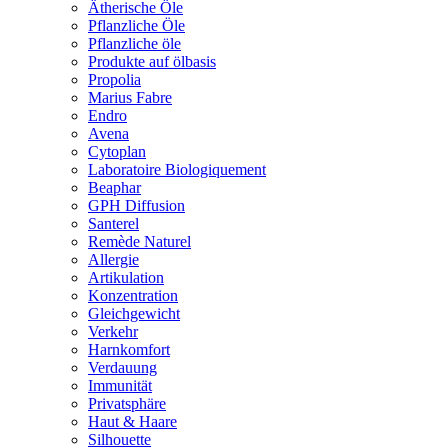
Ätherische Öle
Pflanzliche Öle
Pflanzliche öle
Produkte auf ölbasis
Propolia
Marius Fabre
Endro
Avena
Cytoplan
Laboratoire Biologiquement
Beaphar
GPH Diffusion
Santerel
Remède Naturel
Allergie
Artikulation
Konzentration
Gleichgewicht
Verkehr
Harnkomfort
Verdauung
Immunität
Privatsphäre
Haut & Haare
Silhouette