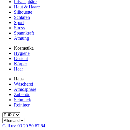
Privatsphäre
Haut & Haare
Silhouette
Schlafen
Sport
Stress
Spannkraft
Atmung
Kosmetika
Hygiene
Gesicht
Körper
Haar
Haus
Wäscherei
Atmosphäre
Zubehör
Schmuck
Reiniger
Call us: 03 29 50 67 84