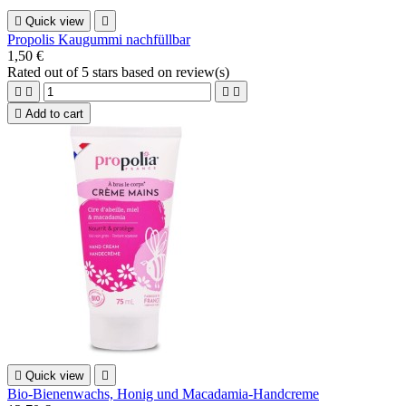

Quick view

Propolis Kaugummi nachfüllbar
1,50 €
Rated
out of 5 stars based on
review(s)





Add to cart

Quick view

Bio-Bienenwachs, Honig und Macadamia-Handcreme