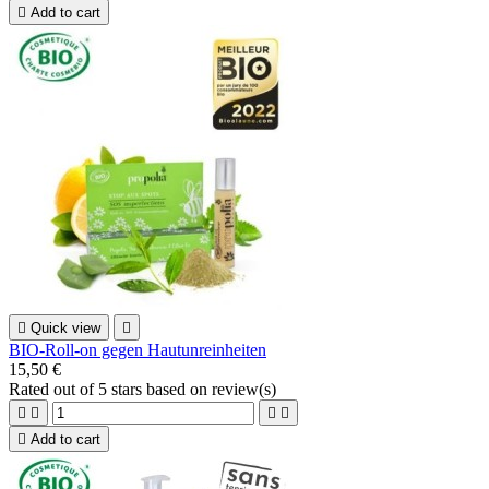

Add to cart

Quick view

BIO-Roll-on gegen Hautunreinheiten
15,50 €
Rated
out of 5 stars based on
review(s)





Add to cart