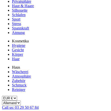
Privatsphäre
Haut & Haare
Silhouette
Schlafen
Sport
Stress
Spannkraft
Atmung
Kosmetika
Hygiene
Gesicht
Körper
Haar
Haus
Wäscherei
Atmosphäre
Zubehör
Schmuck
Reiniger
Call us: 03 29 50 67 84