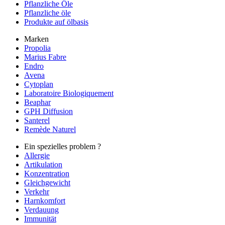
Pflanzliche Öle
Pflanzliche öle
Produkte auf ölbasis
Marken
Propolia
Marius Fabre
Endro
Avena
Cytoplan
Laboratoire Biologiquement
Beaphar
GPH Diffusion
Santerel
Remède Naturel
Ein spezielles problem ?
Allergie
Artikulation
Konzentration
Gleichgewicht
Verkehr
Harnkomfort
Verdauung
Immunität