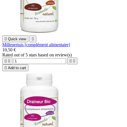

Quick view

Millepertuis [complément alimentaire]
10,50 €
Rated
out of 5 stars based on
review(s)





Add to cart