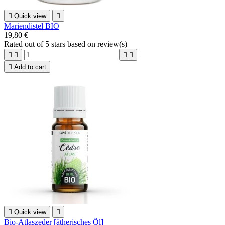

Quick view

Mariendistel BIO
19,80 €
Rated
out of 5 stars based on
review(s)





Add to cart

Quick view

Bio-Atlaszeder [ätherisches Öl]