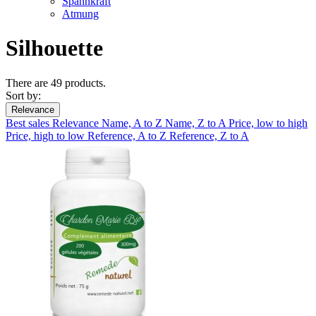
Spannkraft
Atmung
Silhouette
There are 49 products.
Sort by:
Relevance
Best sales
Relevance
Name, A to Z
Name, Z to A
Price, low to high
Price, high to low
Reference, A to Z
Reference, Z to A