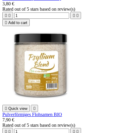
3,80 €
Rated
out of 5 stars based on
review(s)





Add to cart

Quick view

Pulverförmiges Flohsamen BIO
7,90 €
Rated
out of 5 stars based on
review(s)



