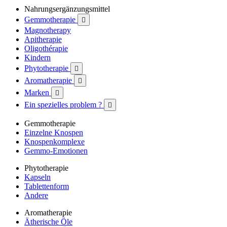
Nahrungsergänzungsmittel
Gemmotherapie

Magnotherapy
Apitherapie
Oligothérapie
Kindern
Phytotherapie

Aromatherapie

Marken

Ein spezielles problem ?

Gemmotherapie
Einzelne Knospen
Knospenkomplexe
Gemmo-Emotionen
Phytotherapie
Kapseln
Tablettenform
Andere
Aromatherapie
Ätherische Öle