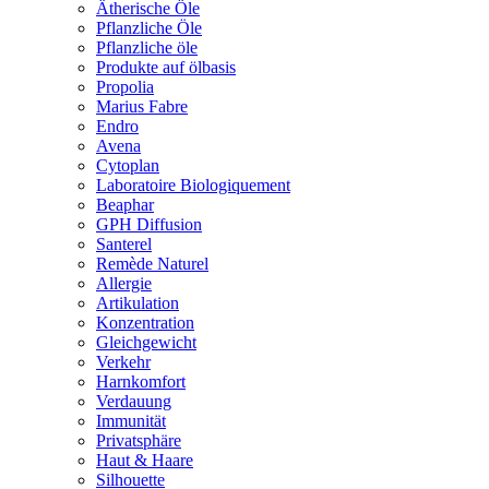
Ätherische Öle
Pflanzliche Öle
Pflanzliche öle
Produkte auf ölbasis
Propolia
Marius Fabre
Endro
Avena
Cytoplan
Laboratoire Biologiquement
Beaphar
GPH Diffusion
Santerel
Remède Naturel
Allergie
Artikulation
Konzentration
Gleichgewicht
Verkehr
Harnkomfort
Verdauung
Immunität
Privatsphäre
Haut & Haare
Silhouette