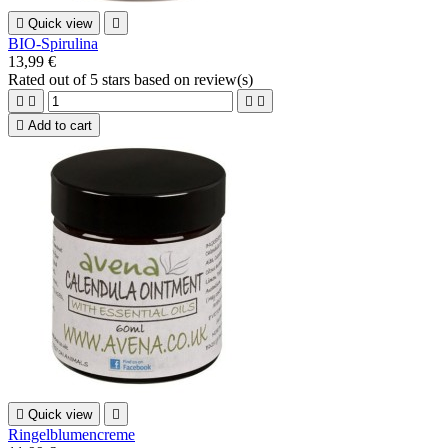

Quick view

BIO-Spirulina
13,99 €
Rated
out of 5 stars based on
review(s)





Add to cart

Quick view

Ringelblumencreme