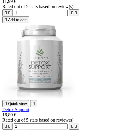
11,99 €
Rated
out of 5 stars based on
review(s)





Add to cart

Quick view

Detox Support
16,80 €
Rated
out of 5 stars based on
review(s)



