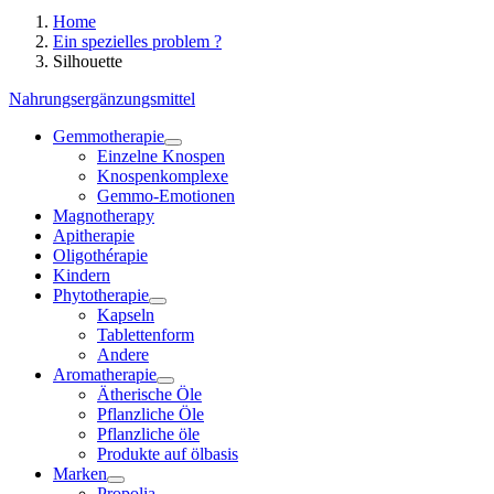
Home
Ein spezielles problem ?
Silhouette
Nahrungsergänzungsmittel
Gemmotherapie
Einzelne Knospen
Knospenkomplexe
Gemmo-Emotionen
Magnotherapy
Apitherapie
Oligothérapie
Kindern
Phytotherapie
Kapseln
Tablettenform
Andere
Aromatherapie
Ätherische Öle
Pflanzliche Öle
Pflanzliche öle
Produkte auf ölbasis
Marken
Propolia