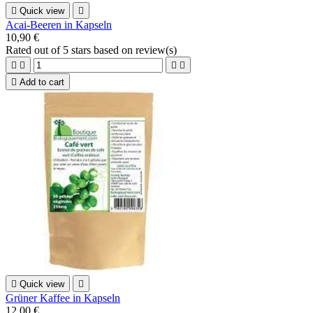

Quick view

Acai-Beeren in Kapseln
10,90 €
Rated
out of 5 stars based on
review(s)





Add to cart

Quick view

Grüner Kaffee in Kapseln
12,00 €