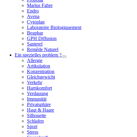
Marius Fabre
Endro
Avena
Cytoplan
Laboratoire Biologiquement
Beaphar
GPH Diffusion
Santerel
Remède Naturel
Ein spezielles problem ?
Allergie
Artikulation
Konzentration
Gleichgewicht
Verkehr
Harnkomfort
Verdauung
Immunität
Privatsphäre
Haut & Haare
Silhouette
Schlafen
Sport
Stress