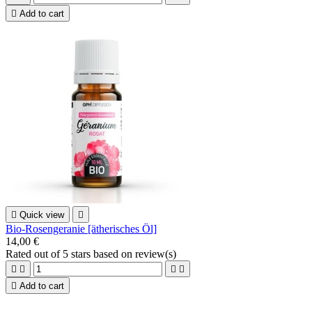

Add to cart

Quick view

Bio-Rosengeranie [ätherisches Öl]
14,00 €
Rated
out of 5 stars based on
review(s)





Add to cart