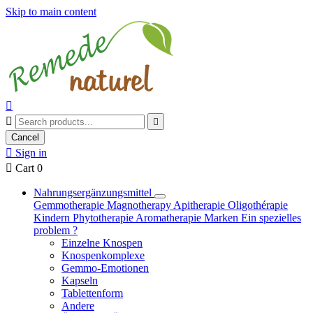
Skip to main content



Cancel

Sign in

Cart
0
Nahrungsergänzungsmittel
Gemmotherapie
Magnotherapy
Apitherapie
Oligothérapie
Kindern
Phytotherapie
Aromatherapie
Marken
Ein spezielles
problem ?
Einzelne Knospen
Knospenkomplexe
Gemmo-Emotionen
Kapseln
Tablettenform
Andere