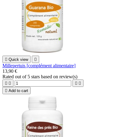

Quick view

Millepertuis [complément alimentaire]
13,90 €
Rated
out of 5 stars based on
review(s)





Add to cart