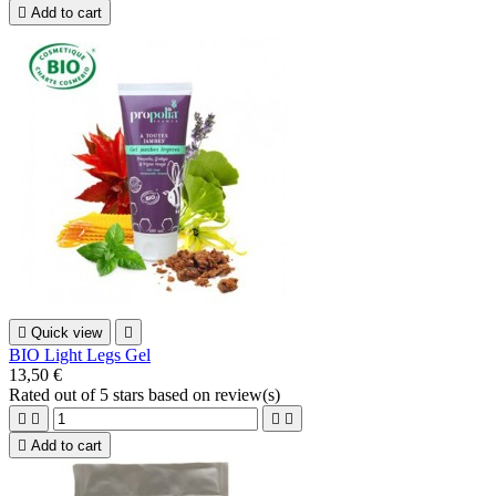

Add to cart

Quick view

BIO Light Legs Gel
13,50 €
Rated
out of 5 stars based on
review(s)





Add to cart