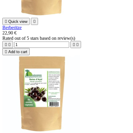

Quick view

Berberitze
22,90 €
Rated
out of 5 stars based on
review(s)





Add to cart