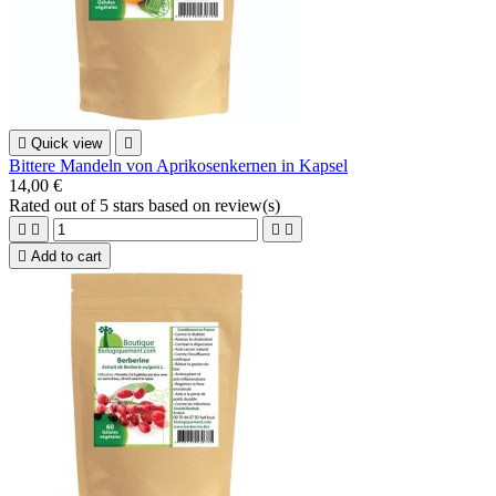

Quick view

Bittere Mandeln von Aprikosenkernen in Kapsel
14,00 €
Rated
out of 5 stars based on
review(s)





Add to cart