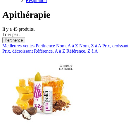
Respiration
Apithérapie
Il y a 45 produits.
Trier par :
Pertinence
Meilleures ventes
Pertinence
Nom, A à Z
Nom, Z à A
Prix, croissant
Prix, décroissant
Référence, A à Z
Référence, Z à A