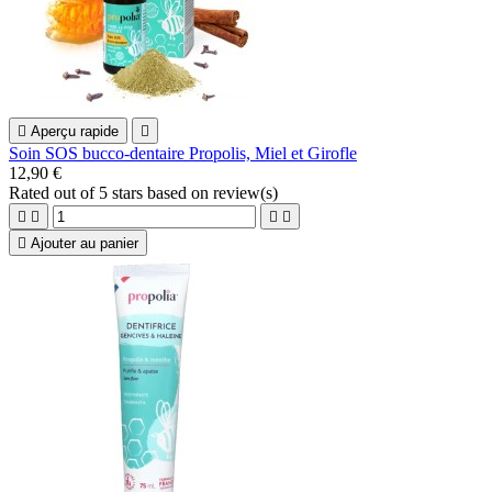

Aperçu rapide

Soin SOS bucco-dentaire Propolis, Miel et Girofle
12,90 €
Rated
out of 5 stars based on
review(s)





Ajouter au panier