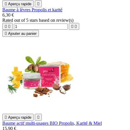

Aperçu rapide

Baume à lèvres Propolis et karité
6,30 €
Rated
out of 5 stars based on
review(s)





Ajouter au panier

Aperçu rapide

Baume actif multi-usages BIO Propolis, Karité & Miel
15,90 €