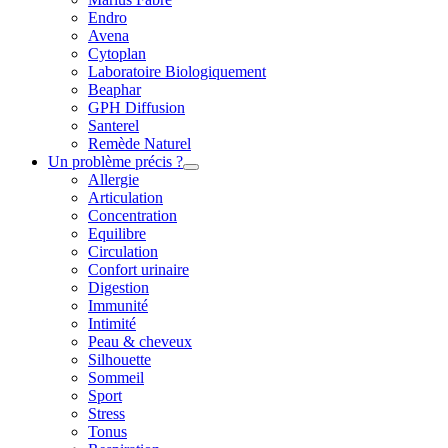
Endro
Avena
Cytoplan
Laboratoire Biologiquement
Beaphar
GPH Diffusion
Santerel
Remède Naturel
Un problème précis ?
Allergie
Articulation
Concentration
Equilibre
Circulation
Confort urinaire
Digestion
Immunité
Intimité
Peau & cheveux
Silhouette
Sommeil
Sport
Stress
Tonus