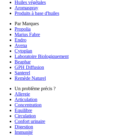
Huiles végétales
Aromaspray
Produits à base d'huiles
Par Marques
Propolia
Marius Fabre
Endro
Avena
Cytoplan
Laboratoire Biologiquement
Beaphar
GPH Diffusion
Santerel
Remède Naturel
Un problème précis ?
Allergie
Articulation
Concentration
Equilibre
Circulation
Confort urinaire
Digestion
Immunité