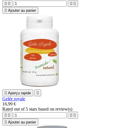





Ajouter au panier

Aperçu rapide

Gelée royale
16,99 €
Rated
out of 5 stars based on
review(s)





Ajouter au panier