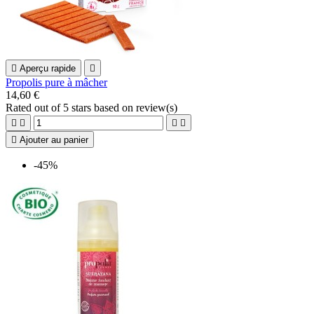

Aperçu rapide

Propolis pure à mâcher
14,60 €
Rated
out of 5 stars based on
review(s)





Ajouter au panier
-45%