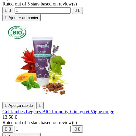
Rated
out of 5 stars based on
review(s)





Ajouter au panier

Aperçu rapide

Gel Jambes Légères BIO Propolis, Ginkgo et Vigne rouge
13,50 €
Rated
out of 5 stars based on
review(s)



