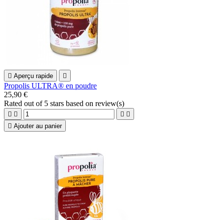

Aperçu rapide

Propolis ULTRA® en poudre
25,90 €
Rated
out of 5 stars based on
review(s)





Ajouter au panier