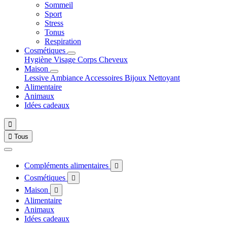
Sommeil
Sport
Stress
Tonus
Respiration
Cosmétiques
Hygiène
Visage
Corps
Cheveux
Maison
Lessive
Ambiance
Accessoires
Bijoux
Nettoyant
Alimentaire
Animaux
Idées cadeaux


Tous
Compléments alimentaires

Cosmétiques

Maison

Alimentaire
Animaux
Idées cadeaux