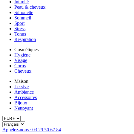
Intimité
Peau & cheveux
Silhouette
Sommeil
Sport
Stress
Tonus
Respiration
Cosmétiques
Hygiène
Visage
Corps
Cheveux
Maison
Lessive
Ambiance
Accessoires
Bijoux
Nettoyant
Appelez-nous : 03 29 50 67 84