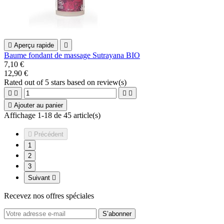

Aperçu rapide

Baume fondant de massage Sutrayana BIO
7,10 €
12,90 €
Rated
out of 5 stars based on
review(s)





Ajouter au panier
Affichage 1-18 de 45 article(s)

Précédent
1
2
3
Suivant

Recevez nos offres spéciales