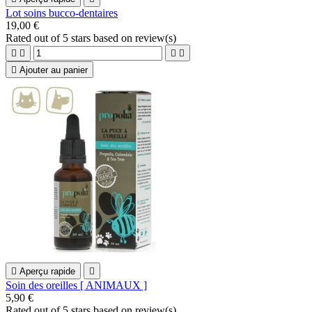
Lot soins bucco-dentaires
19,00 €
Rated
out of 5 stars based on
review(s)





Ajouter au panier

Aperçu rapide

Soin des oreilles [ ANIMAUX ]
5,90 €
Rated
out of 5 stars based on
review(s)