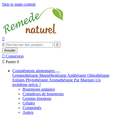
Skip to main content



Annuler

Connexion

Panier
0
Compléments alimentaires
Gemmothérapie
Magnéthotérapie
Apithérapie
Oligothérapie
Enfants
Phytothérapie
Aromathérapie
Par Marques
Un
problème précis ?
Bourgeons unitaires
Complexes de bourgeons
Gemmo émotions
Gélules
Comprimés
Autres