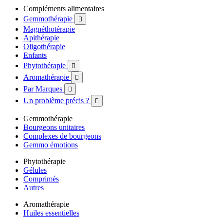
Compléments alimentaires
Gemmothérapie

Magnéthotérapie
Apithérapie
Oligothérapie
Enfants
Phytothérapie

Aromathérapie

Par Marques

Un problème précis ?

Gemmothérapie
Bourgeons unitaires
Complexes de bourgeons
Gemmo émotions
Phytothérapie
Gélules
Comprimés
Autres
Aromathérapie
Huiles essentielles