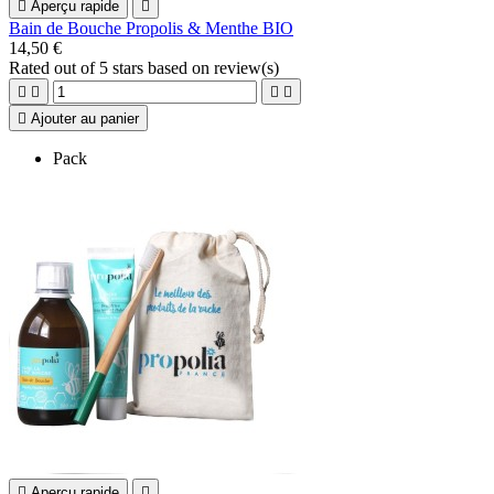

Aperçu rapide

Bain de Bouche Propolis & Menthe BIO
14,50 €
Rated
out of 5 stars based on
review(s)





Ajouter au panier
Pack

Aperçu rapide
