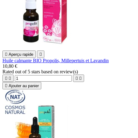

Aperçu rapide

Huile calmante BIO Propolis, Millepertuis et Lavandin
10,80 €
Rated
out of 5 stars based on
review(s)





Ajouter au panier