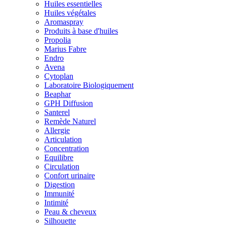
Huiles essentielles
Huiles végétales
Aromaspray
Produits à base d'huiles
Propolia
Marius Fabre
Endro
Avena
Cytoplan
Laboratoire Biologiquement
Beaphar
GPH Diffusion
Santerel
Remède Naturel
Allergie
Articulation
Concentration
Equilibre
Circulation
Confort urinaire
Digestion
Immunité
Intimité
Peau & cheveux
Silhouette