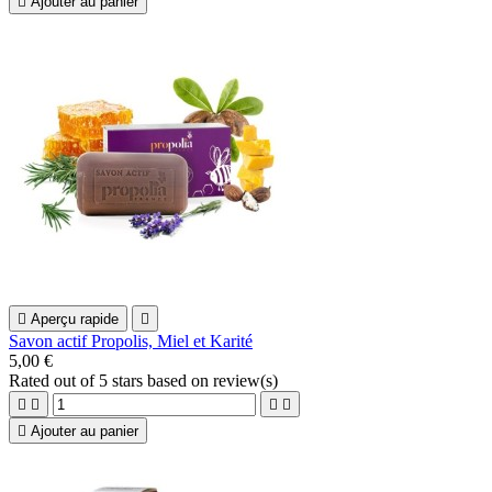

Ajouter au panier

Aperçu rapide

Savon actif Propolis, Miel et Karité
5,00 €
Rated
out of 5 stars based on
review(s)





Ajouter au panier